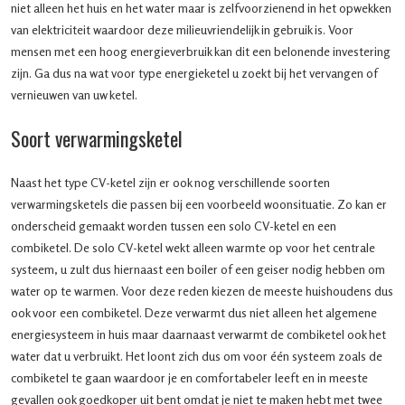
niet alleen het huis en het water maar is zelfvoorzienend in het opwekken
van elektriciteit waardoor deze milieuvriendelijk in gebruik is. Voor
mensen met een hoog energieverbruik kan dit een belonende investering
zijn. Ga dus na wat voor type energieketel u zoekt bij het vervangen of
vernieuwen van uw ketel.
Soort verwarmingsketel
Naast het type CV-ketel zijn er ook nog verschillende soorten
verwarmingsketels die passen bij een voorbeeld woonsituatie. Zo kan er
onderscheid gemaakt worden tussen een solo CV-ketel en een
combiketel. De solo CV-ketel wekt alleen warmte op voor het centrale
systeem, u zult dus hiernaast een boiler of een geiser nodig hebben om
water op te warmen. Voor deze reden kiezen de meeste huishoudens dus
ook voor een combiketel. Deze verwarmt dus niet alleen het algemene
energiesysteem in huis maar daarnaast verwarmt de combiketel ook het
water dat u verbruikt. Het loont zich dus om voor één systeem zoals de
combiketel te gaan waardoor je en comfortabeler leeft en in meeste
gevallen ook goedkoper uit bent omdat je niet te maken hebt met twee