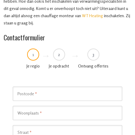
hebben. Hoe dan ook is het inschakelen van verwarmingsspecialisten in
dit geval onnodig. Komt u er onverhoopt toch niet uit? Uiteraard kunt u
dan altijd alsnog een chauffage monteur van
WT Heating
inschakelen. Zij
staan u graag bij.
Contactformulier
1
2
3
Je regio
Je opdracht
Ontvang offertes
Postcode
*
Woonplaats
*
Straat
*